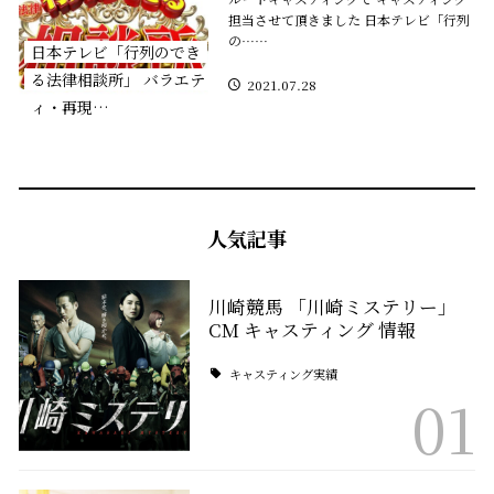
担当させて頂きました 日本テレビ「行列
の……
日本テレビ「行列のでき
る法律相談所」 バラエテ
2021.07.28
ィ・再現…
人気記事
川崎競馬 「川崎ミステリー」
CM キャスティング 情報
キャスティング実績
01