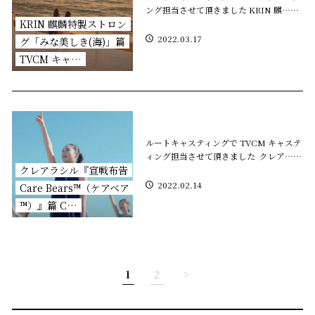
ング担当させて頂きました KRIN 麒……
KRIN 麒麟特製ストロン
2022.03.17
グ「みな美しき(海)」篇
TVCM キャ…
ルートキャスティングで TVCM キャステ
ィング担当させて頂きました クレア……
クレアラシル『宣戦布告
2022.02.14
Care Bears™（ケアベア
™）』篇 C…
1
2
>